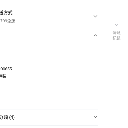
送方式
799免運
清除
紀錄
次付款
00655
包裝
y
類 (4)