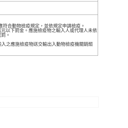
，應符合動物檢疫規定，並依規定申請檢疫。
萬元以下罰金。應施檢疫物之輸入人或代理人未依
處罰。
送輸入之應施檢疫物送交輸出入動物檢疫機關銷燬