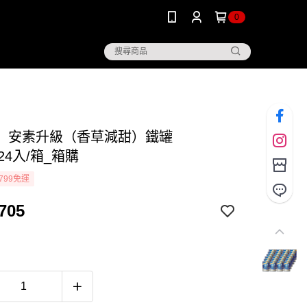
0
】安素升級（香草減甜）鐵罐
x24入/箱_箱購
799免運
705