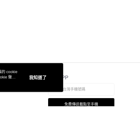
 cookie
kie 聲明
我知道了
官方APP
免費傳送載點至手機
若接到可疑電話，請洽詢165反詐騙專線
本站最佳瀏覽環境請使用 Google Chrome、Firefox 或 Edge 以上版本