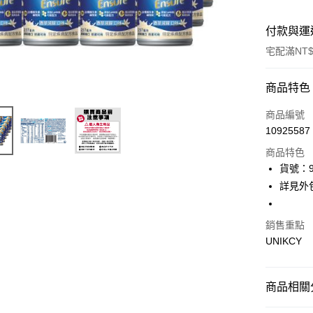
付款與運
宅配滿NT$
付款方式
商品特色
icash Pay
商品編號
10925587
信用卡一
商品特色
LINE Pay
貨號：9
詳見外
Apple Pay
街口支付
銷售重點
UNIKCY
悠遊付
Google Pa
商品相關分