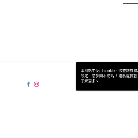
本網站中使用 cookie，欲查詢有關
設定，請參閱本網站「
隱私權條款
使用 cookie。
了解更多 >
TW-MWG1-61-214 Web2.0
© 2026 by 統一生活事業股份有限公司