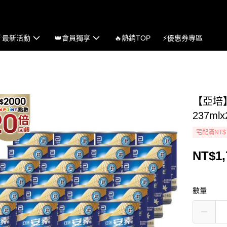
☄最新活動
👑會員獨享
🔥熱銷TOP
⚡優惠券專區
【亞培
237ml
宅配滿NT$
NT$1,
數量