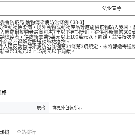
法令宣導
委會防疫局 動物傳染病防治條例 §38-3】
為防治動物傳染病，境外動物或動物產品等應施檢疫物輸入我國
入應施檢疫物者最高可處7年以下有期徒刑，得併科新臺幣300
請檢疫者，得處新臺幣5萬元以上100萬元以下罰鍰，並得按次
境外商品不得隨貨贈送應施檢疫物。
收件人違反動物傳染病防治條例第34條第3項規定，未將郵遞寄
新臺幣3萬元以上15萬元以下罰鍰。
規格
規格
詳見外包裝所示
熱銷
全站排行