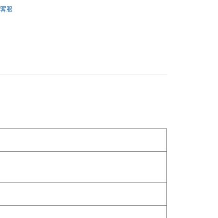
覽
❚ 保健商品
亞培
客服
享優惠⚡
-3個工作天不含預購商品］
00，滿NT$799(含以上)免運費
品
成人保健
品
品牌
亞培