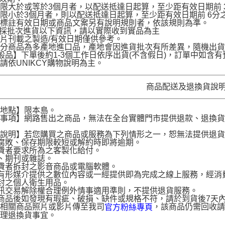
限大於或等於3個月者，以配送抵達日起算，至少距有效日期前 30
限小於3個月者，則以配送抵達日起算，至少距有效日期前 6分之1
名標註有效日期或商品文案另有說明規則者，依該規則為準。
品採批次進貨以下資訊，請以實際收到實品為主
片刊載之製造/有效日期僅供參考。
部分商品為多產地進口品，產地會因進貨批次有所差異，隨機出
般品】下單後約1-3個工作日依序出貨(不含假日)，訂單中如
請依UNIKCY購物說明為主。
商品配送及退換貨說
送地點】限本島。
意事項】網路售出之商品，無法在全台實體門市提供退款、退換
。
貨說明】若您購買之商品或服務為下列情形之一，恕無法提供退
腐敗、保存期限較短或解約時即將逾期。
費者要求所為之客製化給付。
、期刊或雜誌。
費者拆封之影音商品或電腦軟體。
有形媒介提供之數位內容或一經提供即為完成之線上服務，經消
封之個人衛生用品。
訊交易解除權合理例外情事適用準則，不提供退貨服務。
商品後如發現有瑕疵、破損、缺件或規格不符，請於到貨後7天內以客服
供相關商品照片或影片傳至我司
，該商品仍需回收請
官方粉絲專頁
辦理退換貨事宜。