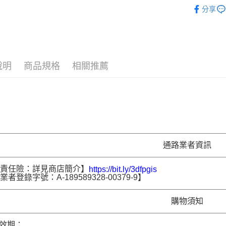
運送方式
❚ 品牌總
分享
⚡新品上市
宅配［需2
每筆NT$1
❚ 保健商
❚ 保健商
說明
商品規格
相關推薦
通路業者資訊
品責任險：詳見商店簡介】
https://bit.ly/3dfpgis
者登錄字號：A-189589328-00379-9】
購物須知
品效期：