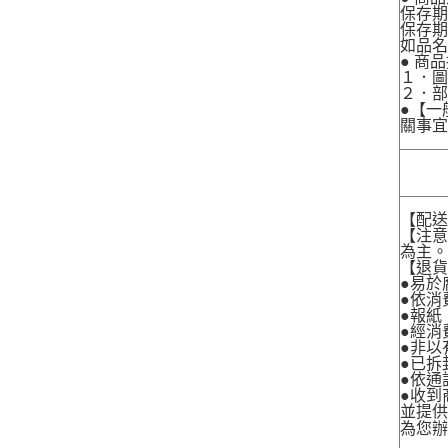
保存期
保存期
如品
● 商
１．圖
２．
●【一
關事宜
【配
【注
為主
【退
●易於
●依消
●報紙
●經消
●非以
●已拆
●依通
●收到
並提
為您