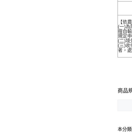
【依農
(一)
擅自輸
規定申
(二)
(三)
者，處
商品
本分類