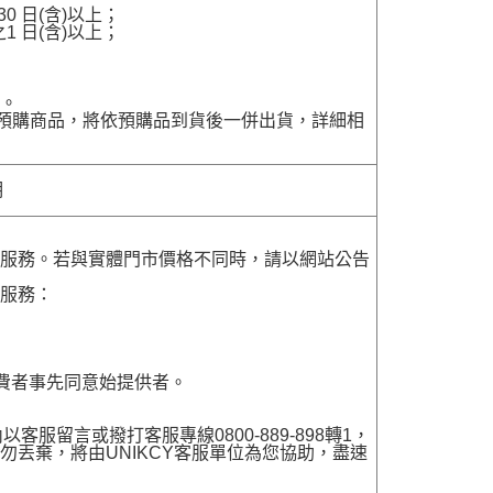
 日(含)以上；
 日(含)以上；
貨。
含有預購商品，將依預購品到貨後一併出貨，詳細相
明
貨服務。若與實體門市價格不同時，請以網站公告
貨服務：
費者事先同意始提供者。
留言或撥打客服專線0800-889-898轉1，
勿丟棄，將由UNIKCY客服單位為您協助，盡速