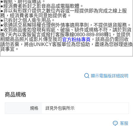
●報紙、期刊或雜誌。
●經消費者拆封之影音商品或電腦軟體。
●非以有形媒介提供之數位內容或一經提供即為完成之線上服
務，經消費者事先同意始提供者。
●已拆封之個人衛生用品。
●依通訊交易解除權合理例外情事適用準則，不提供退貨服務。
●收到商品後如發現有瑕疵、破損、缺件或規格不符，請於到貨
後7天內以客服留言或撥打客服專線0800-889-898轉1，並提供
相關商品照片或影片傳至我司
，該商品仍需回收
官方粉絲專頁
請勿丟棄，將由UNIKCY客服單位為您協助，盡速為您辦理退換
貨事宜。
顯示電腦版詳細說明
商品規格
規格
詳見外包裝所示
客服