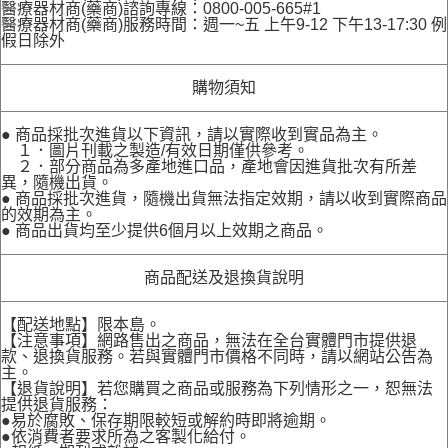
醫療器材商(藥商)諮詢專線：0800-005-665#1
醫療器材商(藥商)服務時間：週一~五 上午9-12 下午13-17:30 例
假日除外
購物須知
● 商品採批次進貨以下資訊，請以實際收到實品為主。
１．圖片刊載之製造/有效日期僅供參考。
２．部分商品為多產地進口品，產地會因進貨批次有所差
異，隨機出貨。
● 商品採批次進貨，隨機出貨無法指定效期，請以收到實際商品
的效期為主。
● 商品出貨均至少提供6個月以上效期之商品。
商品配送及退換貨說明
【配送地點】限本島。
【注意事項】網路售出之商品，無法在全台實體門市提供退
款、退換貨服務。若與實體門市價格不同時，請以網站公告為
主。
【退貨說明】若您購買之商品或服務為下列情形之一，恕無法
提供退貨服務：
●易於腐敗、保存期限較短或解約時即將逾期。
●依消費者要求所為之客製化給付。