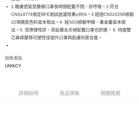
1.親膚透氣型醫療口罩長時間配戴不悶、好呼吸。2.符合
Apple Pay
CNS14774規定BFE測試過濾效果≥95%。3.經過CNS15290檢驗
街口支付
22項偶氮色料皆未檢出。4. 經SGS檢驗甲醛、重金屬皆未檢
出。5. 耳帶彈性好、高延展全天候配戴口罩也舒適。 6. 特選雙
悠遊付
芯鼻樑壓條可塑性佳提升口罩與肌膚的密合度。
Google Pay
銷售重點
運送方式
UNIKCY
7-11取貨付款［需3-5個工作天不含預購商品］
每筆NT$70，滿NT$499(含以上)免運費
付款後7-11取貨［需3-5個工作天不含預購商品］
詳細說明
商品規格
相關推薦
每筆NT$70，滿NT$499(含以上)免運費
宅配［需2-3個工作天不含預購商品］
每筆NT$100，滿NT$799(含以上)免運費