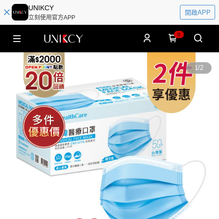
UNIKCY
開啟APP
立刻使用官方APP
0
1
/
2