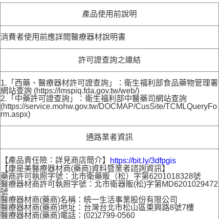
產品使用前說明
消費者使用前應詳閱醫療器材說明書
許可證查詢之連結
1.「西藥、醫療器材許可證查詢」：衛生福利部食品藥物管理署
網站查詢 (https://lmspiq.fda.gov.tw/web/)
2.「中藥許可證查詢」：衛生福利部中醫藥司網站查詢
(https://service.mohw.gov.tw/DOCMAP/CusSite/TCMLQueryFo
rm.aspx)
通路業者資訊
【產品責任險：詳見商店簡介】
https://bit.ly/3dfpgis
【康是美醫療器材商(藥商)資料暨業者諮詢資訊】
藥商許可執照字號：北市衛藥販（松）字第6201018328號
醫療器材商許可執照字號：北市衛器販(松)字第MD6201029472
號
醫療器材商(藥商)名稱：統一生活事業股份有限公司
醫療器材商(藥商)地址：台灣台北市松山區東興路8號7樓
醫療器材商(藥商)電話：(02)2799-0560