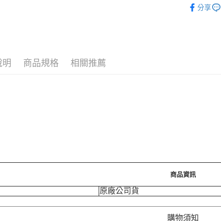
運送方式
分享
🪙OPEN
7-11取
⚡新品上市
每筆NT$7
❚ 生活用
付款後7-
說明
商品規格
相關推薦
每筆NT$7
宅配［需2
每筆NT$1
商品資訊
原廠公司貨
購物須知