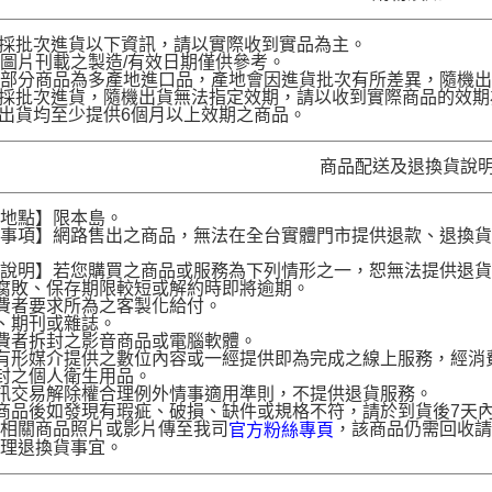
品採批次進貨以下資訊，請以實際收到實品為主。
圖片刊載之製造/有效日期僅供參考。
部分商品為多產地進口品，產地會因進貨批次有所差異，隨機出
品採批次進貨，隨機出貨無法指定效期，請以收到實際商品的效期
品出貨均至少提供6個月以上效期之商品。
商品配送及退換貨說
送地點】限本島。
意事項】網路售出之商品，無法在全台實體門市提供退款、退換
。
貨說明】若您購買之商品或服務為下列情形之一，恕無法提供退
腐敗、保存期限較短或解約時即將逾期。
費者要求所為之客製化給付。
、期刊或雜誌。
費者拆封之影音商品或電腦軟體。
有形媒介提供之數位內容或一經提供即為完成之線上服務，經消
封之個人衛生用品。
訊交易解除權合理例外情事適用準則，不提供退貨服務。
商品後如發現有瑕疵、破損、缺件或規格不符，請於到貨後7天內以客服
供相關商品照片或影片傳至我司
，該商品仍需回收請
官方粉絲專頁
辦理退換貨事宜。