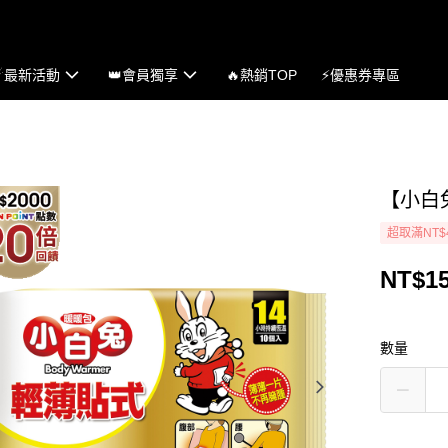
☄最新活動
👑會員獨享
🔥熱銷TOP
⚡優惠券專區
【小白兔
超取滿NT$
NT$1
數量