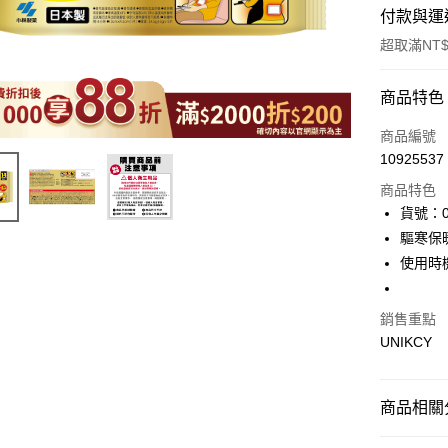
付款與運
超取滿NT$
付款方式
商品特色
icash Pay
商品編號
10925537
信用卡一
商品特色
超商取貨
貨號：0
驅寒保
LINE Pay
使用時
Apple Pay
街口支付
銷售重點
UNIKCY
悠遊付
Google Pa
商品相關分
❚ 生活用