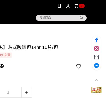
0
】貼式暖暖包14hr 10片/包
499免運
59