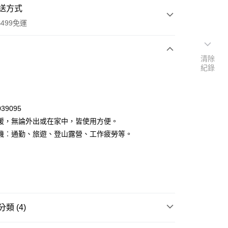
送方式
499免運
清除
紀錄
次付款
付款
39095
暖，無論外出或在家中，皆使用方便。
機︰通勤、旅遊、登山露營、工作疲勞等。
y
類 (4)
品
品牌
小白兔