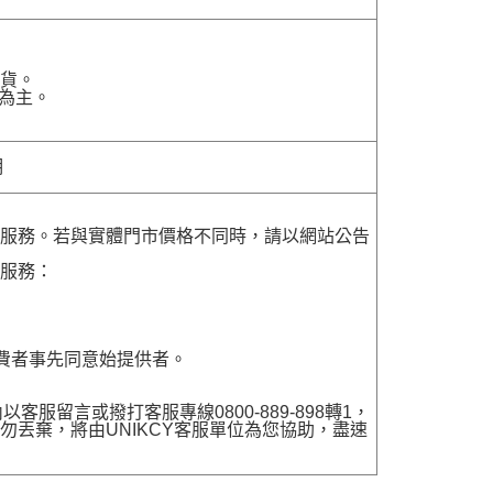
貨。
為主。
明
貨服務。若與實體門市價格不同時，請以網站公告
貨服務：
費者事先同意始提供者。
留言或撥打客服專線0800-889-898轉1，
勿丟棄，將由UNIKCY客服單位為您協助，盡速