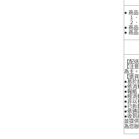
● 商
１．
２．
● 商
● 商
【配
【注
為主
【退
●易於
●依消
●報紙
●經消
●非以
●已拆
●依通
●收到
並提
為您