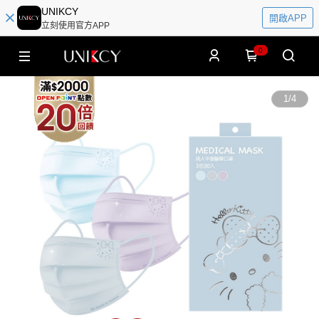
UNIKCY
開啟APP
立刻使用官方APP
0
1
/
4