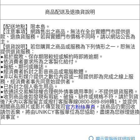
商品配送及退換貨說明
【配送地點】限本島。
【注意事項】網路售出之商品，無法在全台實體門市提供退
款、退換貨服務。若與實體門市價格不同時，請以網站公告為
主。
【退貨說明】若您購買之商品或服務為下列情形之一，恕無法
提供退貨服務：
●易於腐敗、保存期限較短或解約時即將逾期。
●依消費者要求所為之客製化給付。
●報紙、期刊或雜誌。
●經消費者拆封之影音商品或電腦軟體。
●非以有形媒介提供之數位內容或一經提供即為完成之線上服
務，經消費者事先同意始提供者。
●已拆封之個人衛生用品。
●依通訊交易解除權合理例外情事適用準則，不提供退貨服務。
●收到商品後如發現有瑕疵、破損、缺件或規格不符，請於到貨
後7天內以客服留言或撥打客服專線0800-889-898轉1，並提供
相關商品照片或影片傳至我司
，該商品仍需回收
官方粉絲專頁
請勿丟棄，將由UNIKCY客服單位為您協助，盡速為您辦理退換
貨事宜。
顯示電腦版詳細說明