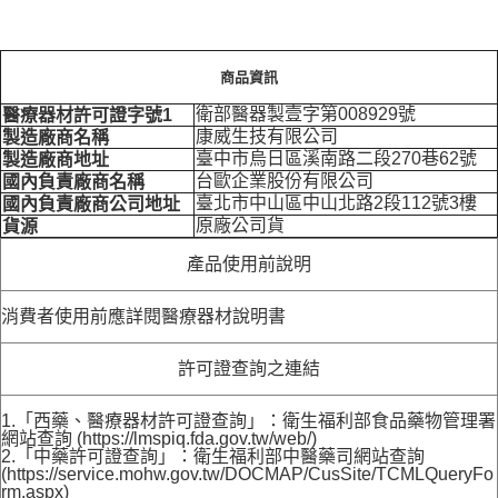
商品資訊
衛部醫器製壹字第008929號
醫療器材許可證字號1
康威生技有限公司
製造廠商名稱
臺中市烏日區溪南路二段270巷62號
製造廠商地址
台歐企業股份有限公司
國內負責廠商名稱
臺北市中山區中山北路2段112號3樓
國內負責廠商公司地址
原廠公司貨
貨源
產品使用前說明
消費者使用前應詳閱醫療器材說明書
許可證查詢之連結
1.「西藥、醫療器材許可證查詢」：衛生福利部食品藥物管理署
網站查詢 (https://lmspiq.fda.gov.tw/web/)
2.「中藥許可證查詢」：衛生福利部中醫藥司網站查詢
(https://service.mohw.gov.tw/DOCMAP/CusSite/TCMLQueryFo
rm.aspx)