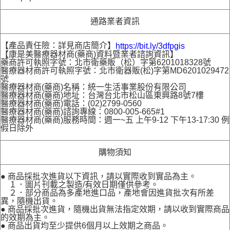
通路業者資訊
【產品責任險：詳見商店簡介】
https://bit.ly/3dfpgis
【康是美醫療器材商(藥商)資料暨業者諮詢資訊】
藥商許可執照字號：北市衛藥販（松）字第6201018328號
醫療器材商許可執照字號：北市衛器販(松)字第MD6201029472
號
醫療器材商(藥商)名稱：統一生活事業股份有限公司
醫療器材商(藥商)地址：台灣台北市松山區東興路8號7樓
醫療器材商(藥商)電話：(02)2799-0560
醫療器材商(藥商)諮詢專線：0800-005-665#1
醫療器材商(藥商)服務時間：週一~五 上午9-12 下午13-17:30 例
假日除外
購物須知
● 商品採批次進貨以下資訊，請以實際收到實品為主。
１．圖片刊載之製造/有效日期僅供參考。
２．部分商品為多產地進口品，產地會因進貨批次有所差
異，隨機出貨。
● 商品採批次進貨，隨機出貨無法指定效期，請以收到實際商品
的效期為主。
● 商品出貨均至少提供6個月以上效期之商品。