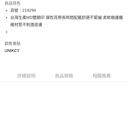
商品特色
LINE Pay
貨號：219294
台灣生產MD雙鋼印 彈性耳帶長時間配戴舒適不緊繃 柔軟親膚纖
Apple Pay
維材質不刺激皮膚
街口支付
悠遊付
銷售重點
UNIKCY
Google Pay
運送方式
7-11取貨付款［需3-5個工作天不含預購商品］
詳細說明
商品規格
相關推薦
每筆NT$70，滿NT$499(含以上)免運費
付款後7-11取貨［需3-5個工作天不含預購商品］
每筆NT$70，滿NT$499(含以上)免運費
宅配［需2-3個工作天不含預購商品］
每筆NT$100，滿NT$799(含以上)免運費