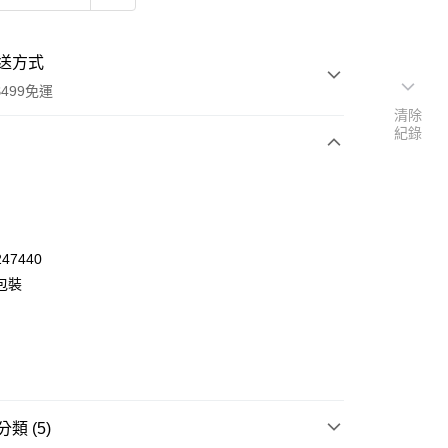
送方式
499免運
清除
紀錄
次付款
付款
47440
包裝
類 (5)
y