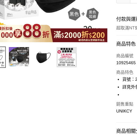
付款與運
超取滿NT$
付款方式
商品特色
icash Pay
商品編號
10925465
信用卡一
商品特色
超商取貨
貨號：2
詳見外
LINE Pay
Apple Pay
銷售重點
UNIKCY
街口支付
悠遊付
商品相關分
Google Pa