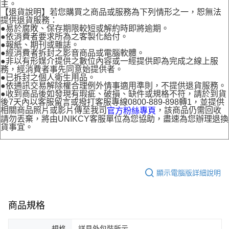
主。
【退貨說明】若您購買之商品或服務為下列情形之一，恕無法
提供退貨服務：
●易於腐敗、保存期限較短或解約時即將逾期。
●依消費者要求所為之客製化給付。
●報紙、期刊或雜誌。
●經消費者拆封之影音商品或電腦軟體。
●非以有形媒介提供之數位內容或一經提供即為完成之線上服
務，經消費者事先同意始提供者。
●已拆封之個人衛生用品。
●依通訊交易解除權合理例外情事適用準則，不提供退貨服務。
●收到商品後如發現有瑕疵、破損、缺件或規格不符，請於到貨
後7天內以客服留言或撥打客服專線0800-889-898轉1，並提供
相關商品照片或影片傳至我司
，該商品仍需回收
官方粉絲專頁
請勿丟棄，將由UNIKCY客服單位為您協助，盡速為您辦理退換
貨事宜。
顯示電腦版詳細說明
商品規格
規格
詳見外包裝所示