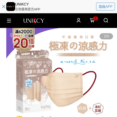
UNIKCY
開啟APP
立刻使用官方APP
0
1
/
4