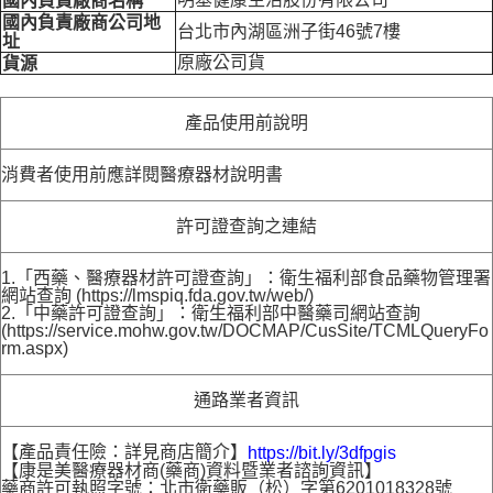
國內負責廠商名稱
國內負責廠商公司地
台北市內湖區洲子街46號7樓
址
原廠公司貨
貨源
產品使用前說明
消費者使用前應詳閱醫療器材說明書
許可證查詢之連結
1.「西藥、醫療器材許可證查詢」：衛生福利部食品藥物管理署
網站查詢 (https://lmspiq.fda.gov.tw/web/)
2.「中藥許可證查詢」：衛生福利部中醫藥司網站查詢
(https://service.mohw.gov.tw/DOCMAP/CusSite/TCMLQueryFo
rm.aspx)
通路業者資訊
【產品責任險：詳見商店簡介】
https://bit.ly/3dfpgis
【康是美醫療器材商(藥商)資料暨業者諮詢資訊】
藥商許可執照字號：北市衛藥販（松）字第6201018328號