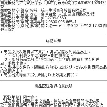
醫療器材商許可執照字號：北市衛器販(松)字第MD6201029472
號
醫療器材商(藥商)名稱：統一生活事業股份有限公司
醫療器材商(藥商)地址：台灣台北市松山區東興路8號7樓
醫療器材商(藥商)電話：(02)2799-0560
醫療器材商(藥商)諮詢專線：0800-005-665#1
醫療器材商(藥商)服務時間：週一~五 上午9-12 下午13-17:30 例
假日除外
購物須知
● 商品採批次進貨以下資訊，請以實際收到實品為主。
１．圖片刊載之製造/有效日期僅供參考。
２．部分商品為多產地進口品，產地會因進貨批次有所差
異，隨機出貨。
● 商品採批次進貨，隨機出貨無法指定效期，請以收到實際商品
的效期為主。
● 商品出貨均至少提供6個月以上效期之商品。
商品配送及退換貨說明
【配送地點】限本島。
【注意事項】網路售出之商品，無法在全台實體門市提供退
款、退換貨服務。若與實體門市價格不同時，請以網站公告為