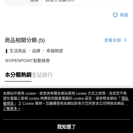
客服
商品相關分類 (5)
查看全部
❚ 生活用品
品牌
幸福物語
🪙OPENPOINT點數換券
本分類熱銷
全站排行
本網站中使用 cookie，欲查詢有關本網站使用 cookie 方式之詳情，及若您不希
熱門標籤
望在電腦上使用 cookie 時應如何變更電腦的 cookie 設定，請參閱本網站「
隱私
權條款
」之 Cookie 聲明。您繼續使用本網站即表示您同意本公司得按本網站使
用條款之 Cookie 聲明使用 cookie。
了解更多 >
我知道了