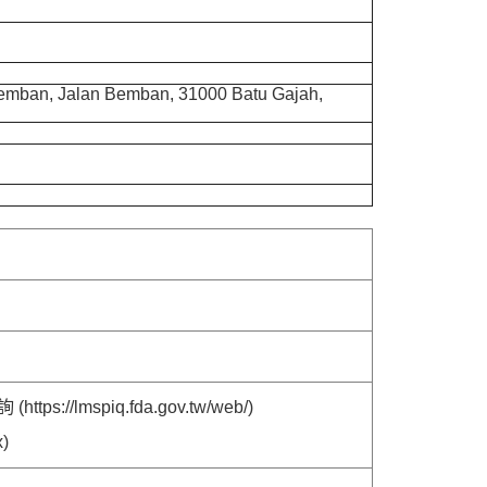
 Bemban, Jalan Bemban, 31000 Batu Gajah,
mspiq.fda.gov.tw/web/)
x)