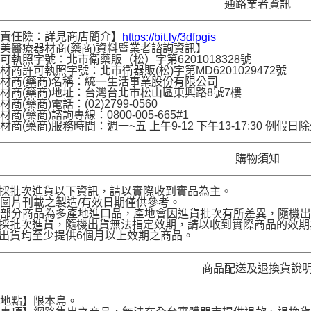
通路業者資訊
品責任險：詳見商店簡介】
https://bit.ly/3dfpgis
美醫療器材商(藥商)資料暨業者諮詢資訊】
可執照字號：北市衛藥販（松）字第6201018328號
材商許可執照字號：北市衛器販(松)字第MD6201029472號
材商(藥商)名稱：統一生活事業股份有限公司
材商(藥商)地址：台灣台北市松山區東興路8號7樓
商(藥商)電話：(02)2799-0560
商(藥商)諮詢專線：0800-005-665#1
材商(藥商)服務時間：週一~五 上午9-12 下午13-17:30 例假日
購物須知
品採批次進貨以下資訊，請以實際收到實品為主。
圖片刊載之製造/有效日期僅供參考。
部分商品為多產地進口品，產地會因進貨批次有所差異，隨機出
品採批次進貨，隨機出貨無法指定效期，請以收到實際商品的效期
品出貨均至少提供6個月以上效期之商品。
商品配送及退換貨說
送地點】限本島。