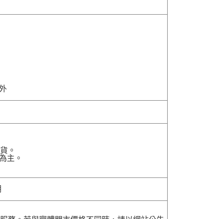
除外
貨。
為主。
明