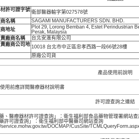
器材許可證字號
衛部醫器輸字第027578號
SAGAMI MANUFACTURERS SDN. BHD.
廠商名稱
Plot 29, Lorong Bemban 4, Estet Perindustrian
廠商地址
Perak, Malaysia
台北安滙有限公司
負責廠商名稱
負責廠商公司地
10018 台北市中正區忠孝西路一段66號28樓
原廠公司貨
產品使用前說明
者使用前應詳閱醫療器材說明書
許可證查詢之連結
藥、醫療器材許可證查詢」：衛生福利部食品藥物管理署網站查詢 (https://l
中藥許可證查詢」：衛生福利部中醫藥司網站查詢
s://service.mohw.gov.tw/DOCMAP/CusSite/TCMLQueryForm.asp