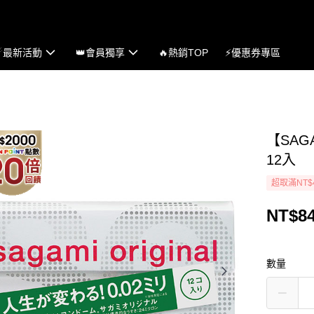
☄最新活動
👑會員獨享
🔥熱銷TOP
⚡優惠券專區
【SAG
12入
超取滿NT$
NT$8
數量