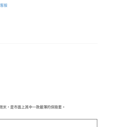
覽
❚ 男士用品
SAGAMI 相模元祖
客服
POINT點數換券
品
保險套/潤滑劑
貨付款［需3-5個工作天不含預購商品］
享優惠⚡
0，滿NT$499(含以上)免運費
品
品牌
SAGAMI 相模元祖
11取貨［需3-5個工作天不含預購商品］
0，滿NT$499(含以上)免運費
-3個工作天不含預購商品］
00，滿NT$799(含以上)免運費
 24 微米，是市面上其中一款最薄的保險套。