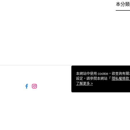
本分類
本網站中使用 cookie，欲查詢有關
設定，請參閱本網站「
隱私權條款
使用 cookie。
了解更多 >