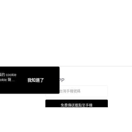
 cookie
kie 聲明
我知道了
官方APP
免費傳送載點至手機
若接到可疑電話，請洽詢165反詐騙專線