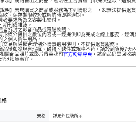
意事項】網路售出之商品，無法在全台實體門市提供退款、退換
。
貨說明】若您購買之商品或服務為下列情形之一，恕無法提供退
腐敗、保存期限較短或解約時即將逾期。
費者要求所為之客製化給付。
、期刊或雜誌。
費者拆封之影音商品或電腦軟體。
有形媒介提供之數位內容或一經提供即為完成之線上服務，經消
封之個人衛生用品。
訊交易解除權合理例外情事適用準則，不提供退貨服務。
商品後如發現有瑕疵、破損、缺件或規格不符，請於到貨後7天內以客服
供相關商品照片或影片傳至我司
，該商品仍需回收請
官方粉絲專頁
辦理退換貨事宜。
規格
規格
詳見外包裝所示