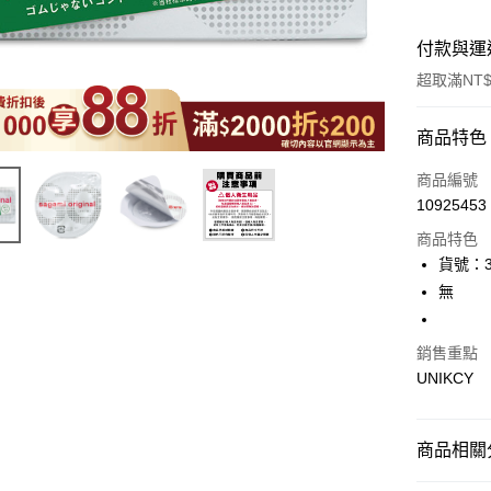
付款與運
超取滿NT$
付款方式
商品特色
icash Pay
商品編號
10925453
信用卡一
商品特色
超商取貨
貨號：3
無
LINE Pay
Apple Pay
銷售重點
UNIKCY
街口支付
悠遊付
商品相關分
Google Pa