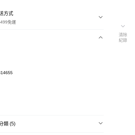
送方式
499免運
清除
紀錄
次付款
付款
14655
類 (5)
y