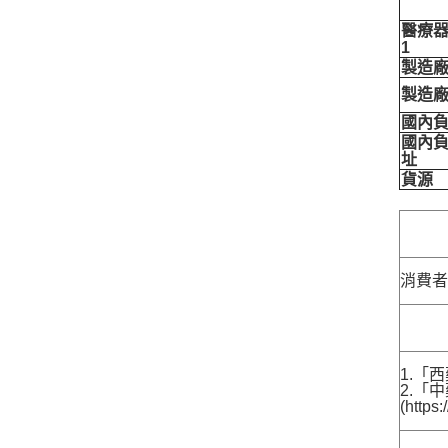
醫療
1
製造
製造
國內
國內
址
貨源
消費
1.「西
2.「
(http