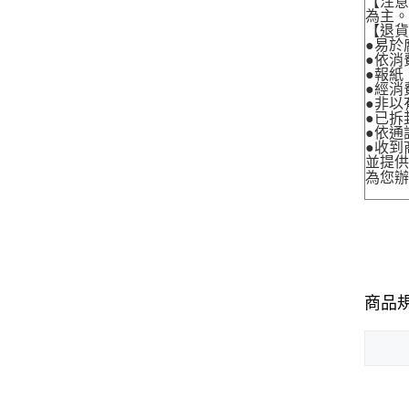
【注
為主
【退
●易於
●依消
●報紙
●經消
●非以
●已拆
●依通
●收到
並提
為您
商品