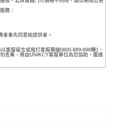
貨服務。若與實體門市價格不同時，請以網站公告
貨服務：
費者事先同意始提供者。
留言或撥打客服專線0800-889-898轉1，
勿丟棄，將由UNIKCY客服單位為您協助，盡速