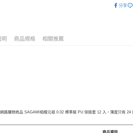
❚ 品牌總
分享
🪙OPEN
運送方式
❚ 男士用
7-11取
⚡新品上市
每筆NT$7
說明
商品規格
相關推薦
❚ 男士用
付款後7-
每筆NT$7
宅配［需2
每筆NT$1
網路購物商品 SAGAMI相模元祖 0.02 標準裝 PU 保險套 12 入，薄度只有
商品資訊