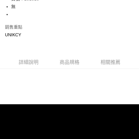
無
Apple Pay
街口支付
銷售重點
悠遊付
UNIKCY
Google Pay
運送方式
詳細說明
商品規格
相關推薦
7-11取貨付款［需3-5個工作天不含預購商品］
每筆NT$70，滿NT$499(含以上)免運費
付款後7-11取貨［需3-5個工作天不含預購商品］
每筆NT$70，滿NT$499(含以上)免運費
宅配［需2-3個工作天不含預購商品］
每筆NT$100，滿NT$799(含以上)免運費