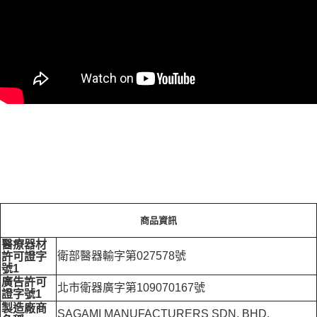
商品資訊
醫療器材
衛部醫器輸字第027578號
許可證字
號1
廣告許可
北市衛器廣字第109070167號
證字號1
製造廠商
SAGAMI MANUFACTURERS SDN. BHD.