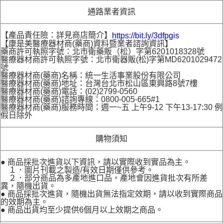
通路業者資訊
【產品責任險：詳見商店簡介】
https://bit.ly/3dfpgis
【康是美醫療器材商(藥商)資料暨業者諮詢資訊】
藥商許可執照字號：北市衛藥販（松）字第6201018328號
醫療器材商許可執照字號：北市衛器販(松)字第MD6201029472
號
醫療器材商(藥商)名稱：統一生活事業股份有限公司
醫療器材商(藥商)地址：台灣台北市松山區東興路8號7樓
醫療器材商(藥商)電話：(02)2799-0560
醫療器材商(藥商)諮詢專線：0800-005-665#1
醫療器材商(藥商)服務時間：週一~五 上午9-12 下午13-17:30 例
假日除外
購物須知
● 商品採批次進貨以下資訊，請以實際收到實品為主。
１．圖片刊載之製造/有效日期僅供參考。
２．部分商品為多產地進口品，產地會因進貨批次有所差
異，隨機出貨。
● 商品採批次進貨，隨機出貨無法指定效期，請以收到實際商品
的效期為主。
● 商品出貨均至少提供6個月以上效期之商品。