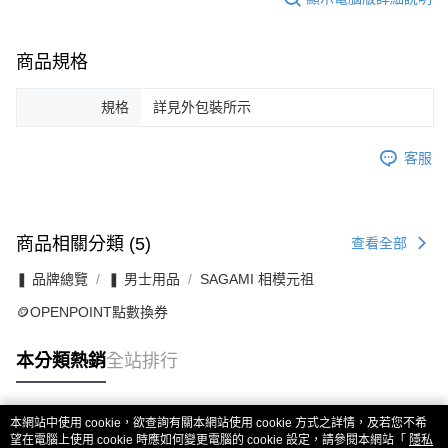
商品規格
規格
詳見外包裝所示
客服
商品相關分類 (5)
查看全部
❚ 品牌總覽
❚ 男士用品
SAGAMI 相模元祖
🪙OPENPOINT點數換券
本分類熱銷
全站排行
本網站中使用 cookie，欲查詢有關本網站使用 cookie 方式之詳情，及若您不希
熱門標籤
望在電腦上使用 cookie 時應如何變更電腦的 cookie 設定，請參閱本網站「
隱私