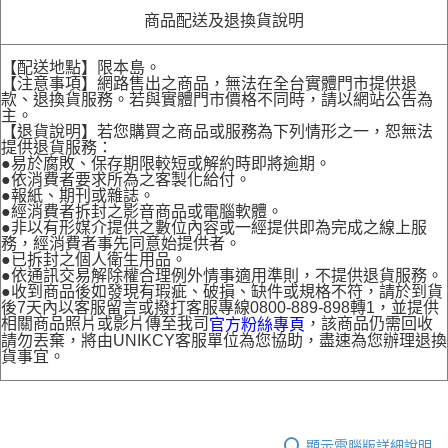
商品配送及退換貨說明
【配送地點】限本島。
【注意事項】網路售出之商品，無法在全台實體門市提供退
款、退換貨服務。若與實體門市價格不同時，請以網站公告為
主。
【退貨說明】若您購買之商品或服務為下列情形之一，恕無法
提供退貨服務：
●易於腐敗、保存期限較短或解約時即將逾期。
●依消費者要求所為之客製化給付。
●報紙、期刊或雜誌。
●經消費者拆封之影音商品或電腦軟體。
●非以有形媒介提供之數位內容或一經提供即為完成之線上服
務，經消費者事先同意始提供者。
●已拆封之個人衛生用品。
●依通訊交易解除權合理例外情事適用準則，不提供退貨服務。
●收到商品後如發現有瑕疵、破損、缺件或規格不符，請於到貨
後7天內以客服留言或撥打客服專線0800-889-898轉1，並提供
相關商品照片或影片傳至我司
，該商品仍需回收
官方粉絲專頁
請勿丟棄，將由UNIKCY客服單位為您協助，盡速為您辦理退換
貨事宜。
顯示電腦版詳細說明