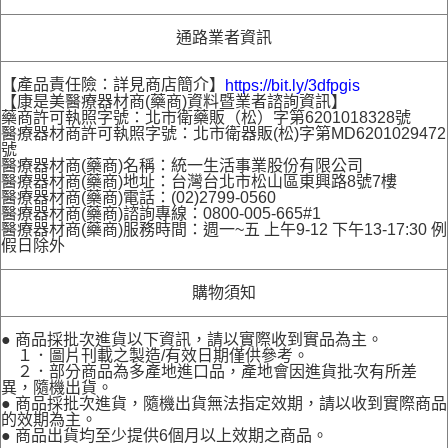
通路業者資訊
【產品責任險：詳見商店簡介】
https://bit.ly/3dfpgis
【康是美醫療器材商(藥商)資料暨業者諮詢資訊】
藥商許可執照字號：北市衛藥販（松）字第6201018328號
醫療器材商許可執照字號：北市衛器販(松)字第MD6201029472
號
醫療器材商(藥商)名稱：統一生活事業股份有限公司
醫療器材商(藥商)地址：台灣台北市松山區東興路8號7樓
醫療器材商(藥商)電話：(02)2799-0560
醫療器材商(藥商)諮詢專線：0800-005-665#1
醫療器材商(藥商)服務時間：週一~五 上午9-12 下午13-17:30 例
假日除外
購物須知
● 商品採批次進貨以下資訊，請以實際收到實品為主。
１．圖片刊載之製造/有效日期僅供參考。
２．部分商品為多產地進口品，產地會因進貨批次有所差
異，隨機出貨。
● 商品採批次進貨，隨機出貨無法指定效期，請以收到實際商品
的效期為主。
● 商品出貨均至少提供6個月以上效期之商品。