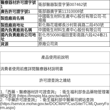
醫療器材許可證字號
衛部醫器製壹字第007462號
1
衛部器廣字第11310008號
廣告許可證字號1
中國衛生材料生產中心股份有限公司-花
製造廠商名稱
壇廠
彰化縣花壇鄉長沙村彰員路二段450號
製造廠商地址
中國衛生材料生產中心股份有限公司
國內負責廠商名稱
國內負責廠商公司地
彰化市50080福田里彰南路六段424巷21
號
址
原廠公司貨
貨源
產品使用前說明
消費者使用前應詳閱醫療器材說明書
許可證查詢之連結
1.「西藥、醫療器材許可證查詢」：衛生福利部食品藥物管理署
網站查詢 (https://lmspiq.fda.gov.tw/web/)
2.「中藥許可證查詢」：衛生福利部中醫藥司網站查詢
(https://service.mohw.gov.tw/DOCMAP/CusSite/TCMLQueryFo
rm.aspx)