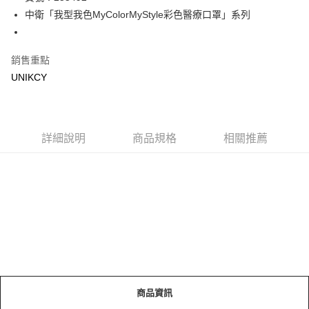
中衛「我型我色MyColorMyStyle彩色醫療口罩」系列
Apple Pay
街口支付
銷售重點
悠遊付
UNIKCY
Google Pay
運送方式
詳細說明
商品規格
相關推薦
7-11取貨付款［需3-5個工作天不含預購商品］
每筆NT$70，滿NT$499(含以上)免運費
付款後7-11取貨［需3-5個工作天不含預購商品］
每筆NT$70，滿NT$499(含以上)免運費
宅配［需2-3個工作天不含預購商品］
每筆NT$100，滿NT$799(含以上)免運費
商品資訊