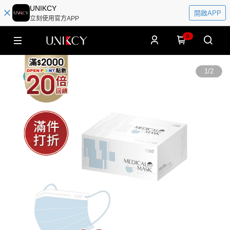
UNIKCY
開啟APP
立刻使用官方APP
0
1
/
2