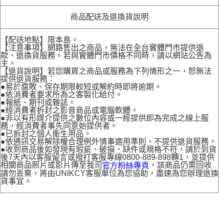
商品配送及退換貨說明
【配送地點】限本島。
【注意事項】網路售出之商品，無法在全台實體門市提供退
款、退換貨服務。若與實體門市價格不同時，請以網站公告為
主。
【退貨說明】若您購買之商品或服務為下列情形之一，恕無法
提供退貨服務：
●易於腐敗、保存期限較短或解約時即將逾期。
●依消費者要求所為之客製化給付。
●報紙、期刊或雜誌。
●經消費者拆封之影音商品或電腦軟體。
●非以有形媒介提供之數位內容或一經提供即為完成之線上服
務，經消費者事先同意始提供者。
●已拆封之個人衛生用品。
●依通訊交易解除權合理例外情事適用準則，不提供退貨服務。
●收到商品後如發現有瑕疵、破損、缺件或規格不符，請於到貨
後7天內以客服留言或撥打客服專線0800-889-898轉1，並提供
相關商品照片或影片傳至我司
，該商品仍需回收
官方粉絲專頁
請勿丟棄，將由UNIKCY客服單位為您協助，盡速為您辦理退換
貨事宜。