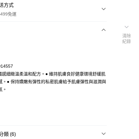
送方式
499免運
清除
紀錄
次付款
付款
14557
斯觸感細緻溫柔溫和配方。● 維持肌膚良好健康環境舒緩肌
感。● 保持嬌嫩有彈性的私密肌膚給予肌膚彈性與滋潤與
氛。
y
類 (6)