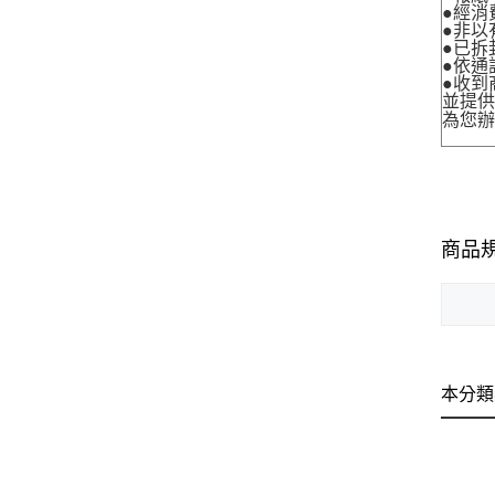
●經消
●非以
●已拆
●依通
●收到
並提
為您
商品
本分類