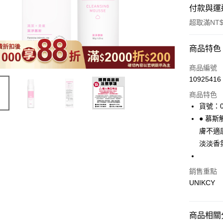
付款與運
超取滿NT$
付款方式
商品特色
icash Pay
商品編號
10925416
信用卡一
商品特色
超商取貨
貨號：0
● 慕
LINE Pay
膚不適
Apple Pay
淡淡香
街口支付
銷售重點
悠遊付
UNIKCY
Google Pa
商品相關分