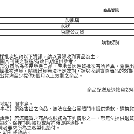
商品資訊
一般肌膚
水狀
原廠公司貨
購物須知
品採批次進貨以下資訊，請以實際收到實品為主。
圖片刊載之製造/有效日期僅供參考。
部分商品為多產地進口品，產地會因進貨批次有所差異，隨機出
品採批次進貨，隨機出貨無法指定效期，請以收到實際商品的效期
品出貨均至少提供6個月以上效期之商品。
商品配送及退換貨說
送地點】限本島。
意事項】網路售出之商品，無法在全台實體門市提供退款、退換
。
貨說明】若您購買之商品或服務為下列情形之一，恕無法提供退
腐敗、保存期限較短或解約時即將逾期。
費者要求所為之客製化給付。
、期刊或雜誌。