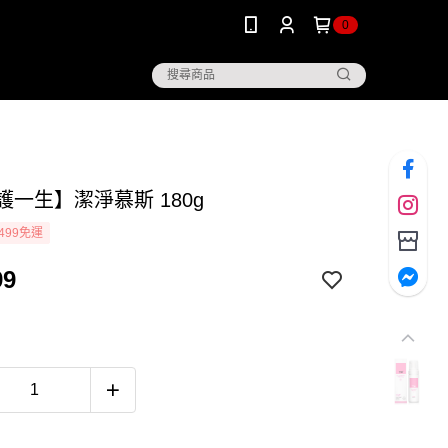
0
 護一生】潔淨慕斯 180g
499免運
99