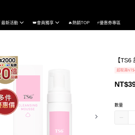
☄最新活動
👑會員獨享
🔥熱銷TOP
⚡優惠券專區
【TS6
超取滿NT$
NT$3
數量