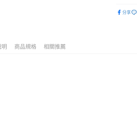
運送方式
❚ 品牌總
分享
7-11取
7/24-8/20
每筆NT$7
🪙OPEN
付款後7-
⚡新品上市
每筆NT$7
說明
商品規格
相關推薦
❚ 女士用
宅配［需2
❚ 女士用
每筆NT$1