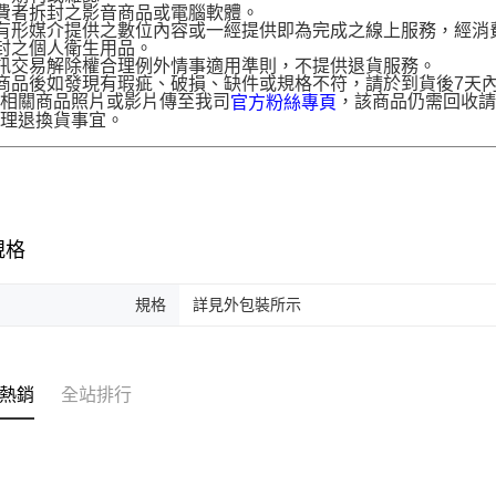
費者拆封之影音商品或電腦軟體。
有形媒介提供之數位內容或一經提供即為完成之線上服務，經消
封之個人衛生用品。
訊交易解除權合理例外情事適用準則，不提供退貨服務。
商品後如發現有瑕疵、破損、缺件或規格不符，請於到貨後7天內以客服
供相關商品照片或影片傳至我司
，該商品仍需回收請
官方粉絲專頁
辦理退換貨事宜。
規格
規格
詳見外包裝所示
熱銷
全站排行