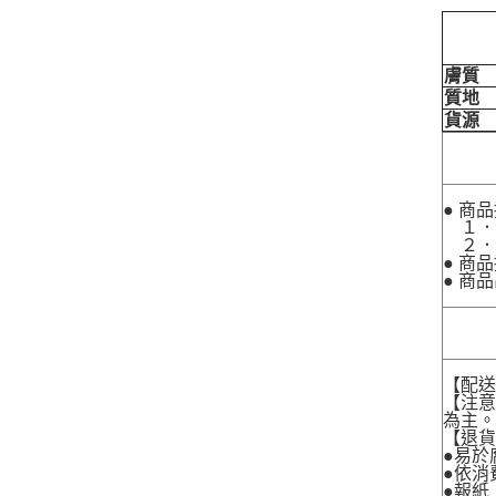
膚質
質地
貨源
● 商
１．
２．
● 商
● 商
【配
【注
為主
【退
●易於
●依消
●報紙