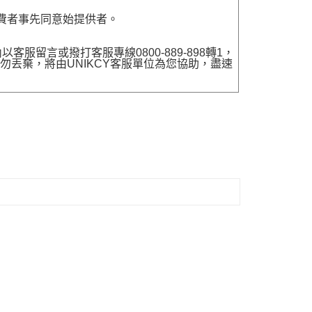
費者事先同意始提供者。
留言或撥打客服專線0800-889-898轉1，
勿丟棄，將由UNIKCY客服單位為您協助，盡速