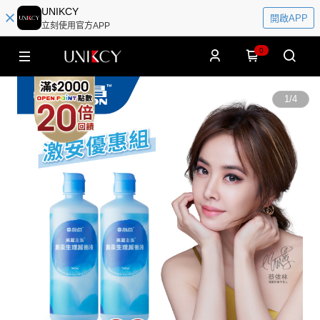
UNIKCY
開啟APP
立刻使用官方APP
0
1
/
4