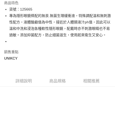
商品特色
LINE Pay
貨號：125665
專為隱形眼鏡條配的無汞.無菌生理緩衝液，特殊調配溫和無刺激
Apple Pay
性配方，液體酸鹼值為中性，接近於人體類液汁ph值，因此可以
街口支付
溫和中洗和浸泡各種軟性隱形眼鏡，配戴時亦不刺激眼睛也不易
過敏。添加抑菌配方，防止細菌滋生，使用起來衛生又安心。
悠遊付
Google Pay
銷售重點
UNIKCY
運送方式
7-11取貨付款［需3-5個工作天不含預購商品］
每筆NT$70，滿NT$499(含以上)免運費
詳細說明
商品規格
相關推薦
付款後7-11取貨［需3-5個工作天不含預購商品］
每筆NT$70，滿NT$499(含以上)免運費
宅配［需2-3個工作天不含預購商品］
每筆NT$100，滿NT$799(含以上)免運費