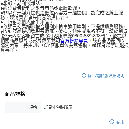
●報紙、期刊或雜誌。
●經消費者拆封之影音商品或電腦軟體。
●非以有形媒介提供之數位內容或一經提供即為完成之線上服
務，經消費者事先同意始提供者。
●已拆封之個人衛生用品。
●依通訊交易解除權合理例外情事適用準則，不提供退貨服務。
●收到商品後如發現有瑕疵、破損、缺件或規格不符，請於到貨
後7天內以客服留言或撥打客服專線0800-889-898轉1，並提供
相關商品照片或影片傳至我司
，該商品仍需回收
官方粉絲專頁
請勿丟棄，將由UNIKCY客服單位為您協助，盡速為您辦理退換
貨事宜。
顯示電腦版詳細說明
商品規格
規格
詳見外包裝所示
客服