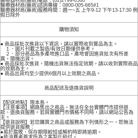
醫療器材商(藥商)電話：(02)2799-0560
醫療器材商(藥商)諮詢專線：0800-005-665#1
醫療器材商(藥商)服務時間：週一~五 上午9-12 下午13-17:30 例
假日除外
購物須知
● 商品採批次進貨以下資訊，請以實際收到實品為主。
１．圖片刊載之製造/有效日期僅供參考。
２．部分商品為多產地進口品，產地會因進貨批次有所差
異，隨機出貨。
● 商品採批次進貨，隨機出貨無法指定效期，請以收到實際商品
的效期為主。
● 商品出貨均至少提供6個月以上效期之商品。
商品配送及退換貨說明
【配送地點】限本島。
【注意事項】網路售出之商品，無法在全台實體門市提供退
款、退換貨服務。若與實體門市價格不同時，請以網站公告為
主。
【退貨說明】若您購買之商品或服務為下列情形之一，恕無法
提供退貨服務：
●易於腐敗、保存期限較短或解約時即將逾期。
●依消費者要求所為之客製化給付。