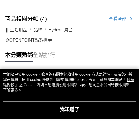
商品相關分類 (4)
查看全部
❚ 生活用品
品牌
Hydron 海昌
🪙OPENPOINT點數換券
本分類熱銷
全站排行
本網站中使用 cookie，欲查詢有關本網站使用 cookie 方式之詳情，及若您不希
熱門標籤
望在電腦上使用 cookie 時應如何變更電腦的 cookie 設定，請參閱本網站「
隱私
權條款
」之 Cookie 聲明。您繼續使用本網站即表示您同意本公司得按本網站使
用條款之 Cookie 聲明使用 cookie。
了解更多 >
我知道了