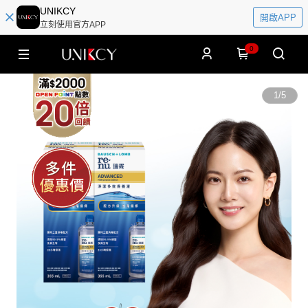
UNIKCY
開啟APP
立刻使用官方APP
0
1
/
5