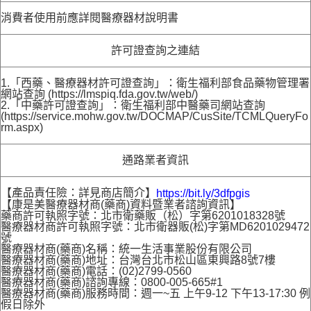
消費者使用前應詳閱醫療器材說明書
許可證查詢之連結
1.「西藥、醫療器材許可證查詢」：衛生福利部食品藥物管理署
網站查詢 (https://lmspiq.fda.gov.tw/web/)
2.「中藥許可證查詢」：衛生福利部中醫藥司網站查詢
(https://service.mohw.gov.tw/DOCMAP/CusSite/TCMLQueryFo
rm.aspx)
通路業者資訊
【產品責任險：詳見商店簡介】
https://bit.ly/3dfpgis
【康是美醫療器材商(藥商)資料暨業者諮詢資訊】
藥商許可執照字號：北市衛藥販（松）字第6201018328號
醫療器材商許可執照字號：北市衛器販(松)字第MD6201029472
號
醫療器材商(藥商)名稱：統一生活事業股份有限公司
醫療器材商(藥商)地址：台灣台北市松山區東興路8號7樓
醫療器材商(藥商)電話：(02)2799-0560
醫療器材商(藥商)諮詢專線：0800-005-665#1
醫療器材商(藥商)服務時間：週一~五 上午9-12 下午13-17:30 例
假日除外