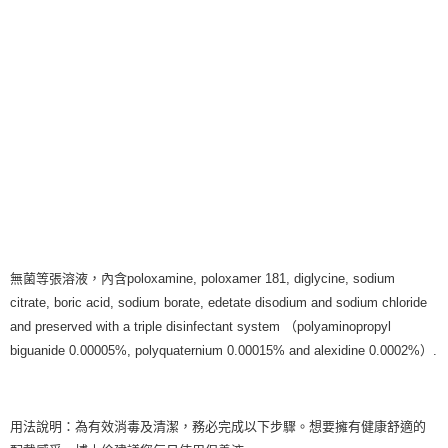
無菌等張溶液，內含poloxamine, poloxamer 181, diglycine, sodium
citrate, boric acid, sodium borate, edetate disodium and sodium chloride
and preserved with a triple disinfectant system （polyaminopropyl
biguanide 0.00005%, polyquaternium 0.00015% and alexidine 0.0002%）.
用法說明：為有效消毒及清潔，務必完成以下步驟。想要擁有健康舒適的