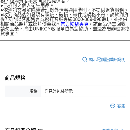
務，經消費者事先同意始提供者。
●已拆封之個人衛生用品。
●依通訊交易解除權合理例外情事適用準則，不提供退貨服務。
●收到商品後如發現有瑕疵、破損、缺件或規格不符，請於到貨
後7天內以客服留言或撥打客服專線0800-889-898轉1，並提供
相關商品照片或影片傳至我司
，該商品仍需回收
官方粉絲專頁
請勿丟棄，將由UNIKCY客服單位為您協助，盡速為您辦理退換
貨事宜。
顯示電腦版詳細說明
商品規格
規格
詳見外包裝所示
客服