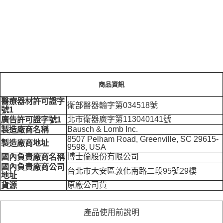
商品資訊
醫療器材許可證字
衛部醫器輸字第034518號
號1
北市衛器廣字第113040141號
廣告許可證字號1
Bausch & Lomb Inc.
製造廠商名稱
8507 Pelham Road, Greenville, SC 29615-
製造廠商地址
9598, USA
博士倫股份有限公司
國內負責廠商名稱
國內負責廠商公司
台北市大安區敦化南路二段95號29樓
地址
原廠公司貨
貨源
產品使用前說明