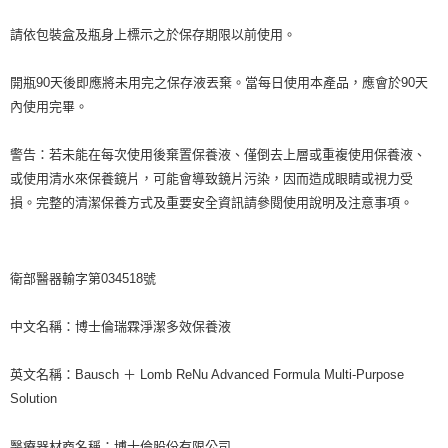
請依包裝盒及瓶身上標示之於保存期限以前使用。
開瓶90天後即應將未用完之保存液丟棄。當每日使用本產品，應會於90天
內使用完畢。
警告：若未能在每次使用後棄置保養液、僅倒去上層或重複使用保養液、
或使用清水來保養鏡片，可能會導致鏡片污染，因而造成眼睛或視力受
損。完整的清潔保養方式及重要安全資訊請參閱使用說明及注意事項。
衛部醫器輸字第034518號
中文名稱：博士倫瑞霖淨潔多效保養液
英文名稱：Bausch ＋ Lomb ReNu Advanced Formula Multi-Purpose
Solution
醫療器材商名稱：博士倫股份有限公司