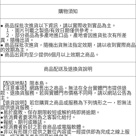
購物須知
● 商品採批次進貨以下資訊，請以實際收到實品為主。
１．圖片刊載之製造/有效日期僅供參考。
２．部分商品為多產地進口品，產地會因進貨批次有所差
異，隨機出貨。
● 商品採批次進貨，隨機出貨無法指定效期，請以收到實際商品
的效期為主。
● 商品出貨均至少提供6個月以上效期之商品。
商品配送及退換貨說明
【配送地點】限本島。
【注意事項】網路售出之商品，無法在全台實體門市提供退
款、退換貨服務。若與實體門市價格不同時，請以網站公告為
主。
【退貨說明】若您購買之商品或服務為下列情形之一，恕無法
提供退貨服務：
●易於腐敗、保存期限較短或解約時即將逾期。
●依消費者要求所為之客製化給付。
●報紙、期刊或雜誌。
●經消費者拆封之影音商品或電腦軟體。
●非以有形媒介提供之數位內容或一經提供即為完成之線上服