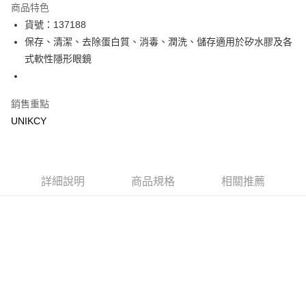
商品特色
LINE Pay
貨號：137188
保存、清潔、去除蛋白質、消毒、潤洗、儲存適用於矽水膠及各
Apple Pay
式軟性隱形眼鏡
街口支付
悠遊付
銷售重點
UNIKCY
Google Pay
運送方式
7-11取貨付款［需3-5個工作天不含預購商品］
詳細說明
商品規格
相關推薦
每筆NT$70，滿NT$499(含以上)免運費
付款後7-11取貨［需3-5個工作天不含預購商品］
每筆NT$70，滿NT$499(含以上)免運費
宅配［需2-3個工作天不含預購商品］
每筆NT$100，滿NT$799(含以上)免運費