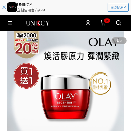
UNIKCY
開啟APP
立刻使用官方APP
0
1
/
5