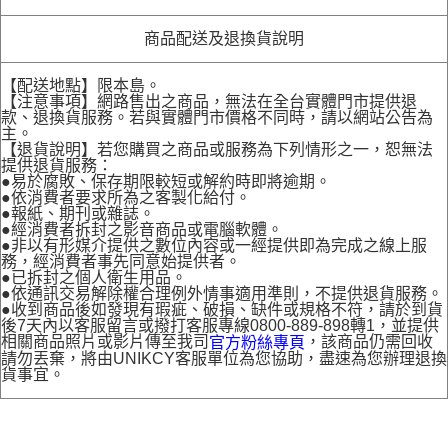
商品配送及退換貨說明
【配送地點】限本島。
【注意事項】網路售出之商品，無法在全台實體門市提供退
款、退換貨服務。若與實體門市價格不同時，請以網站公告為
主。
【退貨說明】若您購買之商品或服務為下列情形之一，恕無法
提供退貨服務：
●易於腐敗、保存期限較短或解約時即將逾期。
●依消費者要求所為之客製化給付。
●報紙、期刊或雜誌。
●經消費者拆封之影音商品或電腦軟體。
●非以有形媒介提供之數位內容或一經提供即為完成之線上服
務，經消費者事先同意始提供者。
●已拆封之個人衛生用品。
●依通訊交易解除權合理例外情事適用準則，不提供退貨服務。
●收到商品後如發現有瑕疵、破損、缺件或規格不符，請於到貨
後7天內以客服留言或撥打客服專線0800-889-898轉1，並提供
相關商品照片或影片傳至我司
，該商品仍需回收
官方粉絲專頁
請勿丟棄，將由UNIKCY客服單位為您協助，盡速為您辦理退換
貨事宜。