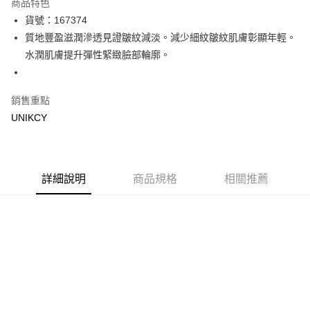
商品特色
LINE Pay
貨號：167374
質地豐盈滋潤滲透見證皺紋減淡。減少細紋皺紋肌膚彰顯年輕。
Apple Pay
水潤肌膚提升彈性緊緻臉部輪廓。
街口支付
悠遊付
銷售重點
UNIKCY
Google Pay
運送方式
7-11取貨付款［需3-5個工作天不含預購商品］
詳細說明
商品規格
相關推薦
每筆NT$70，滿NT$499(含以上)免運費
付款後7-11取貨［需3-5個工作天不含預購商品］
每筆NT$70，滿NT$499(含以上)免運費
宅配［需2-3個工作天不含預購商品］
每筆NT$100，滿NT$799(含以上)免運費