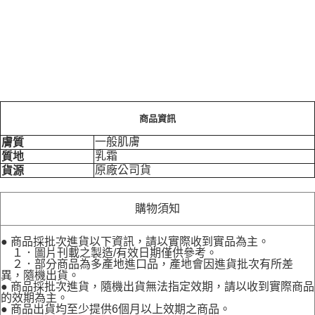
商品資訊
一般肌膚
膚質
乳霜
質地
原廠公司貨
貨源
購物須知
● 商品採批次進貨以下資訊，請以實際收到實品為主。
１．圖片刊載之製造/有效日期僅供參考。
２．部分商品為多產地進口品，產地會因進貨批次有所差
異，隨機出貨。
● 商品採批次進貨，隨機出貨無法指定效期，請以收到實際商品
的效期為主。
● 商品出貨均至少提供6個月以上效期之商品。