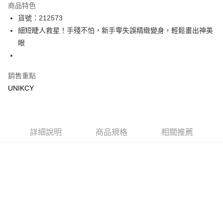
商品特色
LINE Pay
貨號：212573
細短睫人救星！手殘不怕，新手零失誤精緻變身，輕鬆畫出神美
Apple Pay
眼
街口支付
悠遊付
銷售重點
UNIKCY
Google Pay
運送方式
7-11取貨付款［需3-5個工作天不含預購商品］
詳細說明
商品規格
相關推薦
每筆NT$70，滿NT$499(含以上)免運費
付款後7-11取貨［需3-5個工作天不含預購商品］
每筆NT$70，滿NT$499(含以上)免運費
宅配［需2-3個工作天不含預購商品］
每筆NT$100，滿NT$799(含以上)免運費