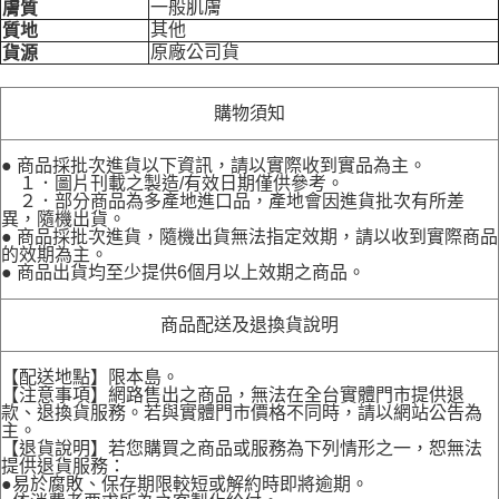
一般肌膚
膚質
其他
質地
原廠公司貨
貨源
購物須知
● 商品採批次進貨以下資訊，請以實際收到實品為主。
１．圖片刊載之製造/有效日期僅供參考。
２．部分商品為多產地進口品，產地會因進貨批次有所差
異，隨機出貨。
● 商品採批次進貨，隨機出貨無法指定效期，請以收到實際商品
的效期為主。
● 商品出貨均至少提供6個月以上效期之商品。
商品配送及退換貨說明
【配送地點】限本島。
【注意事項】網路售出之商品，無法在全台實體門市提供退
款、退換貨服務。若與實體門市價格不同時，請以網站公告為
主。
【退貨說明】若您購買之商品或服務為下列情形之一，恕無法
提供退貨服務：
●易於腐敗、保存期限較短或解約時即將逾期。