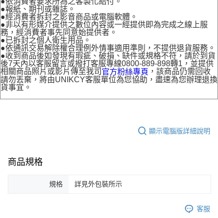
●依消費者要求所為之客製化給付。
●報紙、期刊或雜誌。
●經消費者拆封之影音商品或電腦軟體。
●非以有形媒介提供之數位內容或一經提供即為完成之線上服
務，經消費者事先同意始提供者。
●已拆封之個人衛生用品。
●依通訊交易解除權合理例外情事適用準則，不提供退貨服務。
●收到商品後如發現有瑕疵、破損、缺件或規格不符，請於到貨
後7天內以客服留言或撥打客服專線0800-889-898轉1，並提供
相關商品照片或影片傳至我司
，該商品仍需回收
官方粉絲專頁
請勿丟棄，將由UNIKCY客服單位為您協助，盡速為您辦理退換
貨事宜。
顯示電腦版詳細說明
商品規格
規格
詳見外包裝所示
客服