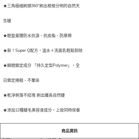
★三角極細刷頭360°刷出根根分明的自然天
生睫
★輕盈膏體防水抗淚、抗皮脂、防摩擦
★新！Super Q配方，溫水＋洗面乳輕鬆卸除
★瞬間鎖定成分 「持久定型Polymer」，全
日鎖定捲翹、不暈染
★乾淨俐落不結塊 刷出纖長自然睫
★添加12種睫毛美容液成分，上妝同時保養
商品資訊