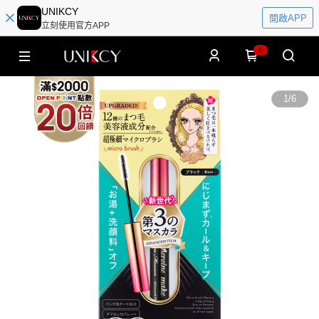
UNIKCY
開啟APP
立刻使用官方APP
0
1
/
6