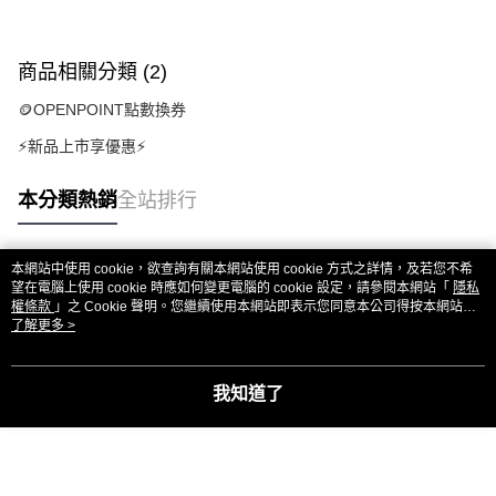
商品相關分類 (2)
🪙OPENPOINT點數換券
⚡新品上市享優惠⚡
本分類熱銷
全站排行
本網站中使用 cookie，欲查詢有關本網站使用 cookie 方式之詳情，及若您不希
熱門標籤
望在電腦上使用 cookie 時應如何變更電腦的 cookie 設定，請參閱本網站「
隱私
權條款
」之 Cookie 聲明。您繼續使用本網站即表示您同意本公司得按本網站使
用條款之 Cookie 聲明使用 cookie。
了解更多 >
我知道了