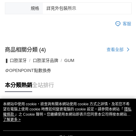
規格
詳見外包裝所示
客服
商品相關分類 (4)
查看全部
❚ 口腔潔牙
口腔潔牙品牌
GUM
🪙OPENPOINT點數換券
本分類熱銷
全站排行
本網站中使用 cookie，欲查詢有關本網站使用 cookie 方式之詳情，及若您不希
熱門標籤
望在電腦上使用 cookie 時應如何變更電腦的 cookie 設定，請參閱本網站「
隱私
權條款
」之 Cookie 聲明。您繼續使用本網站即表示您同意本公司得按本網站使
用條款之 Cookie 聲明使用 cookie。
了解更多 >