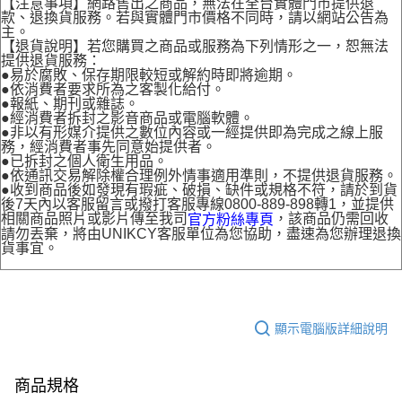
【注意事項】網路售出之商品，無法在全台實體門市提供退
款、退換貨服務。若與實體門市價格不同時，請以網站公告為
主。
【退貨說明】若您購買之商品或服務為下列情形之一，恕無法
提供退貨服務：
●易於腐敗、保存期限較短或解約時即將逾期。
●依消費者要求所為之客製化給付。
●報紙、期刊或雜誌。
●經消費者拆封之影音商品或電腦軟體。
●非以有形媒介提供之數位內容或一經提供即為完成之線上服
務，經消費者事先同意始提供者。
●已拆封之個人衛生用品。
●依通訊交易解除權合理例外情事適用準則，不提供退貨服務。
●收到商品後如發現有瑕疵、破損、缺件或規格不符，請於到貨
後7天內以客服留言或撥打客服專線0800-889-898轉1，並提供
相關商品照片或影片傳至我司
，該商品仍需回收
官方粉絲專頁
請勿丟棄，將由UNIKCY客服單位為您協助，盡速為您辦理退換
貨事宜。
顯示電腦版詳細說明
商品規格