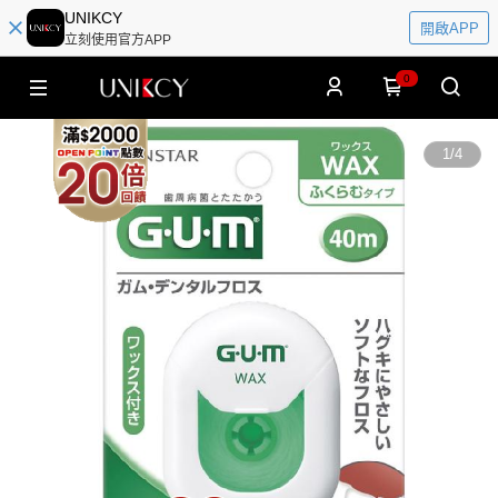
UNIKCY
開啟APP
立刻使用官方APP
0
1
/
4