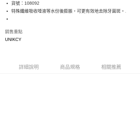
LINE Pay
貨號：108092
特殊纖維吸收唾液等水份後膨脹，可更有效地去除牙菌斑。.
Apple Pay
街口支付
銷售重點
悠遊付
UNIKCY
Google Pay
運送方式
詳細說明
商品規格
相關推薦
7-11取貨付款［需3-5個工作天不含預購商品］
每筆NT$70，滿NT$499(含以上)免運費
付款後7-11取貨［需3-5個工作天不含預購商品］
每筆NT$70，滿NT$499(含以上)免運費
宅配［需2-3個工作天不含預購商品］
每筆NT$100，滿NT$799(含以上)免運費