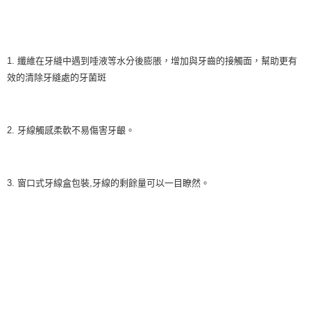
1. 纖維在牙縫中遇到唾液等水分後膨脹，增加與牙齒的接觸面，幫助更有
效的清除牙縫處的牙菌斑
2. 牙線觸感柔軟不易傷害牙齦。
3. 窗口式牙線盒包裝,牙線的剩餘量可以一目瞭然。