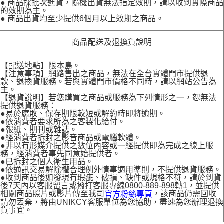
● 商品採批次進貨，隨機出貨無法指定效期，請以收到實際商品
的效期為主。
● 商品出貨均至少提供6個月以上效期之商品。
商品配送及退換貨說明
【配送地點】限本島。
【注意事項】網路售出之商品，無法在全台實體門市提供退
款、退換貨服務。若與實體門市價格不同時，請以網站公告為
主。
【退貨說明】若您購買之商品或服務為下列情形之一，恕無法
提供退貨服務：
●易於腐敗、保存期限較短或解約時即將逾期。
●依消費者要求所為之客製化給付。
●報紙、期刊或雜誌。
●經消費者拆封之影音商品或電腦軟體。
●非以有形媒介提供之數位內容或一經提供即為完成之線上服
務，經消費者事先同意始提供者。
●已拆封之個人衛生用品。
●依通訊交易解除權合理例外情事適用準則，不提供退貨服務。
●收到商品後如發現有瑕疵、破損、缺件或規格不符，請於到貨
後7天內以客服留言或撥打客服專線0800-889-898轉1，並提供
相關商品照片或影片傳至我司
，該商品仍需回收
官方粉絲專頁
請勿丟棄，將由UNIKCY客服單位為您協助，盡速為您辦理退換
貨事宜。