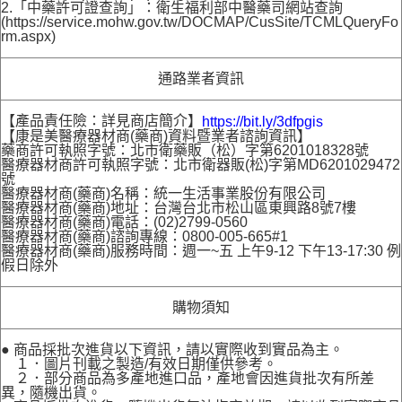
2.「中藥許可證查詢」：衛生福利部中醫藥司網站查詢
(https://service.mohw.gov.tw/DOCMAP/CusSite/TCMLQueryFo
rm.aspx)
通路業者資訊
【產品責任險：詳見商店簡介】
https://bit.ly/3dfpgis
【康是美醫療器材商(藥商)資料暨業者諮詢資訊】
藥商許可執照字號：北市衛藥販（松）字第6201018328號
醫療器材商許可執照字號：北市衛器販(松)字第MD6201029472
號
醫療器材商(藥商)名稱：統一生活事業股份有限公司
醫療器材商(藥商)地址：台灣台北市松山區東興路8號7樓
醫療器材商(藥商)電話：(02)2799-0560
醫療器材商(藥商)諮詢專線：0800-005-665#1
醫療器材商(藥商)服務時間：週一~五 上午9-12 下午13-17:30 例
假日除外
購物須知
● 商品採批次進貨以下資訊，請以實際收到實品為主。
１．圖片刊載之製造/有效日期僅供參考。
２．部分商品為多產地進口品，產地會因進貨批次有所差
異，隨機出貨。