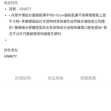
商品特色
LINE Pay
貨號：231677
• 內厚外薄設計邊緣超薄平均0.01cm服貼肌膚不易察覺輕鬆上妝
Apple Pay
不卡粉• 表層霧面設計半透明材質與膚色自然融合讓痘痘立刻隱
街口支付
形• 醫療級水膠體透氣防水有效吸收分泌物保護傷口避免感染• 新
式不沾手巧撕線使用快速衛生便利
悠遊付
Google Pay
銷售重點
UNIKCY
運送方式
7-11取貨付款［需3-5個工作天不含預購商品］
每筆NT$70，滿NT$499(含以上)免運費
詳細說明
商品規格
相關推薦
付款後7-11取貨［需3-5個工作天不含預購商品］
每筆NT$70，滿NT$499(含以上)免運費
宅配［需2-3個工作天不含預購商品］
每筆NT$100，滿NT$799(含以上)免運費