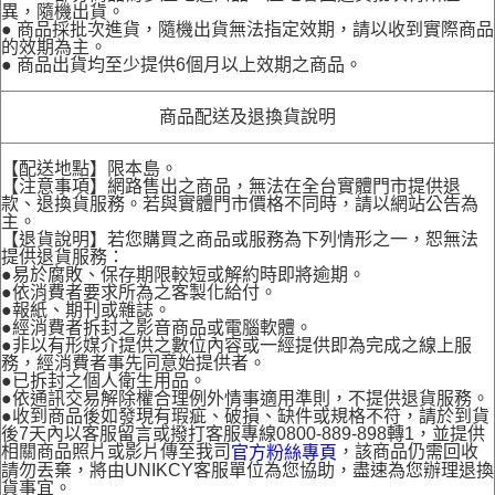
異，隨機出貨。
● 商品採批次進貨，隨機出貨無法指定效期，請以收到實際商品
的效期為主。
● 商品出貨均至少提供6個月以上效期之商品。
商品配送及退換貨說明
【配送地點】限本島。
【注意事項】網路售出之商品，無法在全台實體門市提供退
款、退換貨服務。若與實體門市價格不同時，請以網站公告為
主。
【退貨說明】若您購買之商品或服務為下列情形之一，恕無法
提供退貨服務：
●易於腐敗、保存期限較短或解約時即將逾期。
●依消費者要求所為之客製化給付。
●報紙、期刊或雜誌。
●經消費者拆封之影音商品或電腦軟體。
●非以有形媒介提供之數位內容或一經提供即為完成之線上服
務，經消費者事先同意始提供者。
●已拆封之個人衛生用品。
●依通訊交易解除權合理例外情事適用準則，不提供退貨服務。
●收到商品後如發現有瑕疵、破損、缺件或規格不符，請於到貨
後7天內以客服留言或撥打客服專線0800-889-898轉1，並提供
相關商品照片或影片傳至我司
，該商品仍需回收
官方粉絲專頁
請勿丟棄，將由UNIKCY客服單位為您協助，盡速為您辦理退換
貨事宜。