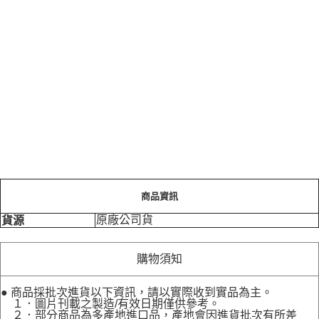
商品資訊
原廠公司貨
貨源
購物須知
● 商品採批次進貨以下資訊，請以實際收到實品為主。
１．圖片刊載之製造/有效日期僅供參考。
２．部分商品為多產地進口品，產地會因進貨批次有所差