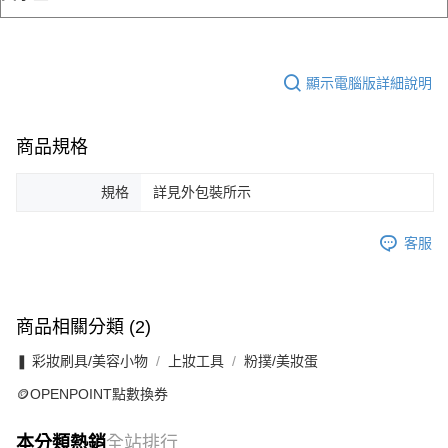
顯示電腦版詳細說明
商品規格
規格
詳見外包裝所示
客服
商品相關分類 (2)
❚ 彩妝刷具/美容小物
上妝工具
粉撲/美妝蛋
🪙OPENPOINT點數換券
本分類熱銷
全站排行