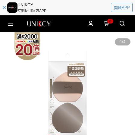
UNIKCY
開啟APP
立刻使用官方APP
0
1
/
4