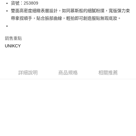
LINE Pay
貨號：253809
雙面高密度細緻表層設計，如同慕斯般的細膩粉撲，寬版彈力束
Apple Pay
帶拿捏順手，貼合臉部曲線，輕拍即可創造服貼無瑕底妝。
街口支付
悠遊付
銷售重點
UNIKCY
Google Pay
運送方式
7-11取貨付款［需3-5個工作天不含預購商品］
詳細說明
商品規格
相關推薦
每筆NT$70，滿NT$499(含以上)免運費
付款後7-11取貨［需3-5個工作天不含預購商品］
每筆NT$70，滿NT$499(含以上)免運費
宅配［需2-3個工作天不含預購商品］
每筆NT$100，滿NT$799(含以上)免運費