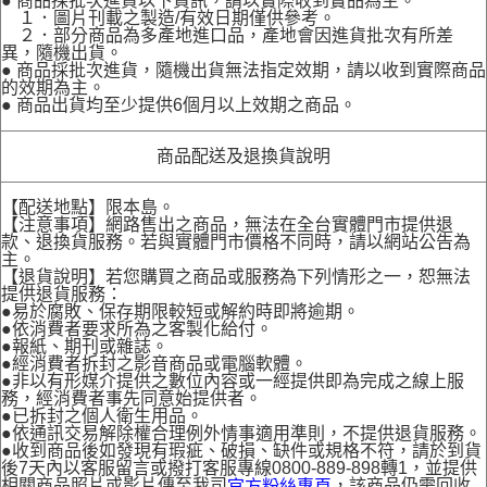
● 商品採批次進貨以下資訊，請以實際收到實品為主。
１．圖片刊載之製造/有效日期僅供參考。
２．部分商品為多產地進口品，產地會因進貨批次有所差
異，隨機出貨。
● 商品採批次進貨，隨機出貨無法指定效期，請以收到實際商品
的效期為主。
● 商品出貨均至少提供6個月以上效期之商品。
商品配送及退換貨說明
【配送地點】限本島。
【注意事項】網路售出之商品，無法在全台實體門市提供退
款、退換貨服務。若與實體門市價格不同時，請以網站公告為
主。
【退貨說明】若您購買之商品或服務為下列情形之一，恕無法
提供退貨服務：
●易於腐敗、保存期限較短或解約時即將逾期。
●依消費者要求所為之客製化給付。
●報紙、期刊或雜誌。
●經消費者拆封之影音商品或電腦軟體。
●非以有形媒介提供之數位內容或一經提供即為完成之線上服
務，經消費者事先同意始提供者。
●已拆封之個人衛生用品。
●依通訊交易解除權合理例外情事適用準則，不提供退貨服務。
●收到商品後如發現有瑕疵、破損、缺件或規格不符，請於到貨
後7天內以客服留言或撥打客服專線0800-889-898轉1，並提供
相關商品照片或影片傳至我司
，該商品仍需回收
官方粉絲專頁