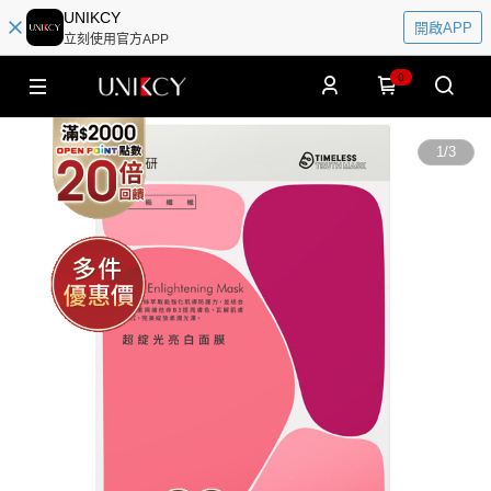
UNIKCY
開啟APP
立刻使用官方APP
0
1
/
3