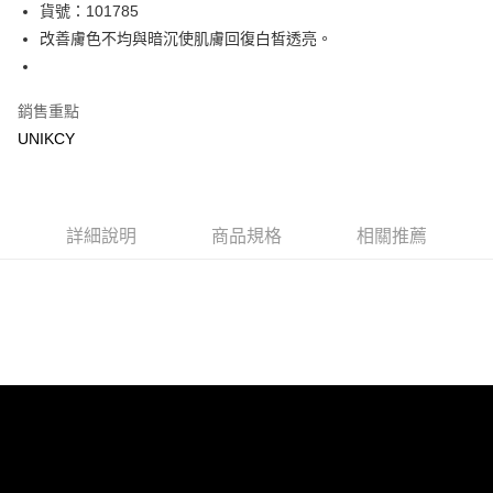
LINE Pay
貨號：101785
改善膚色不均與暗沉使肌膚回復白皙透亮。
Apple Pay
街口支付
銷售重點
悠遊付
UNIKCY
Google Pay
運送方式
詳細說明
商品規格
相關推薦
7-11取貨付款［需3-5個工作天不含預購商品］
每筆NT$70，滿NT$499(含以上)免運費
付款後7-11取貨［需3-5個工作天不含預購商品］
每筆NT$70，滿NT$499(含以上)免運費
宅配［需2-3個工作天不含預購商品］
每筆NT$100，滿NT$799(含以上)免運費