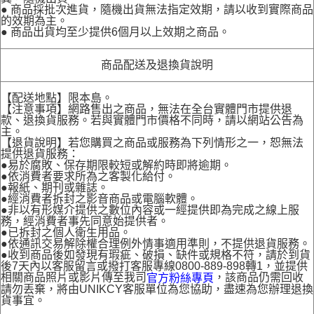
● 商品採批次進貨，隨機出貨無法指定效期，請以收到實際商品
的效期為主。
● 商品出貨均至少提供6個月以上效期之商品。
商品配送及退換貨說明
【配送地點】限本島。
【注意事項】網路售出之商品，無法在全台實體門市提供退
款、退換貨服務。若與實體門市價格不同時，請以網站公告為
主。
【退貨說明】若您購買之商品或服務為下列情形之一，恕無法
提供退貨服務：
●易於腐敗、保存期限較短或解約時即將逾期。
●依消費者要求所為之客製化給付。
●報紙、期刊或雜誌。
●經消費者拆封之影音商品或電腦軟體。
●非以有形媒介提供之數位內容或一經提供即為完成之線上服
務，經消費者事先同意始提供者。
●已拆封之個人衛生用品。
●依通訊交易解除權合理例外情事適用準則，不提供退貨服務。
●收到商品後如發現有瑕疵、破損、缺件或規格不符，請於到貨
後7天內以客服留言或撥打客服專線0800-889-898轉1，並提供
相關商品照片或影片傳至我司
，該商品仍需回收
官方粉絲專頁
請勿丟棄，將由UNIKCY客服單位為您協助，盡速為您辦理退換
貨事宜。