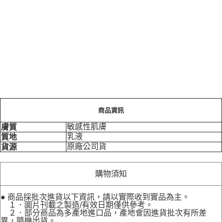
商品資訊
敏感性肌膚
膚質
乳液
質地
原廠公司貨
貨源
購物須知
● 商品採批次進貨以下資訊，請以實際收到實品為主。
１．圖片刊載之製造/有效日期僅供參考。
２．部分商品為多產地進口品，產地會因進貨批次有所差
異，隨機出貨。