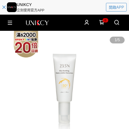
UNIKCY
開啟APP
立刻使用官方APP
0
1
/
5