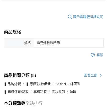
顯示電腦版詳細說明
商品規格
規格
詳見外包裝所示
客服
商品相關分類 (5)
查看全部
❚ 品牌總覽
❚ 專櫃彩妝/保養
23.5°N 北緯研製
❚ 專櫃保養/彩妝
專櫃彩妝
底妝系列
防曬
本分類熱銷
全站排行