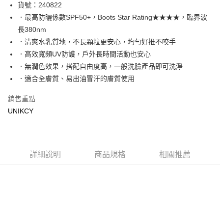
LINE Pay
貨號：240822
．最高防曬係數SPF50+，Boots Star Rating★★★★，臨界波
Apple Pay
長380nm
街口支付
．清爽水乳質地，不長顆粒更安心，均勻好推不咬手
．高效寬頻UV防護，戶外長時間活動也安心
悠遊付
．無潤色效果，搭配自由度高，一般洗臉產品即可洗淨
Google Pay
．適合全膚質、易出油冒汗的膚質使用
銷售重點
運送方式
UNIKCY
7-11取貨付款［需3-5個工作天不含預購商品］
每筆NT$70，滿NT$499(含以上)免運費
付款後7-11取貨［需3-5個工作天不含預購商品］
詳細說明
商品規格
相關推薦
每筆NT$70，滿NT$499(含以上)免運費
宅配［需2-3個工作天不含預購商品］
每筆NT$100，滿NT$799(含以上)免運費